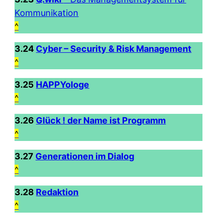
Kommunikation
^
3.24
Cyber – Security & Risk Management
^
3.25
HAPPY
ologe
^
3.26
Glück ! der Name ist Programm
^
3.27
Generationen im Dialog
^
3.28
Redaktion
^