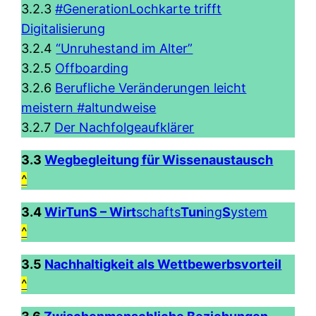
3.2.3
#GenerationLochkarte trifft
Digitalisierung
3.2.4
“Unruhestand im Alter”
3.2.5
Offboarding
3.2.6
Berufliche Veränderungen leicht
meistern #altundweise
3.2.7
Der Nachfolgeaufklärer
3.3
Wegbegleitung für Wissenaustausch
^
3.4
WirTunS – Wirt
schafts
Tun
ing
S
ystem
^
3.5
Nachhaltigkeit als Wettbewerbsvorteil
^