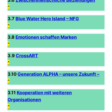
3.6
Zwischenmenschliche Beziehungen
^
3.7
Blue Water Hero Island
– NFG
^
3.8
Emotionen schaffen Marken
^
3.9
CrossART
^
3.10
Generation ALPHA – unsere Zukunft –
^
3.11
Kooperation mit weiteren
Organisationen
^