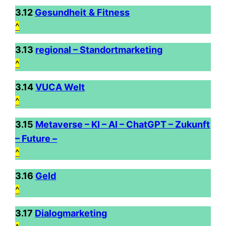
3.12
Gesundheit
& Fitness
^
3.13
regional – Standortmarketing
^
3.14
VUCA Welt
^
3.15
Metaverse – KI – AI – ChatGPT – Zukunft
– Future –
^
3.16
Geld
^
3.17
Dialogmarketing