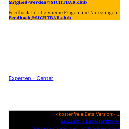
Mitglied-werden@SICHTBAR.club
Feedback für allgemeine Fragen und Anregungen:
Feedback@SICHTBAR.club
Experten – Center
<kostenfreie Beta Version> …
ExC.info
<
Ex
perten
C
enter
für
Info
rmationsaustausch >
Impressum