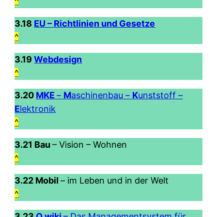
^
3.18
EU – Richtlinien und Gesetze
^
3.19
Webdesign
^
3.20
MKE
–
M
aschinenbau –
K
unststoff –
E
lektronik
^
3.21 Bau
– Vision – Wohnen
^
3.22 Mobil
– im Leben und in der Welt
^
3.23
Q.wiki
– Das Managementsystem für